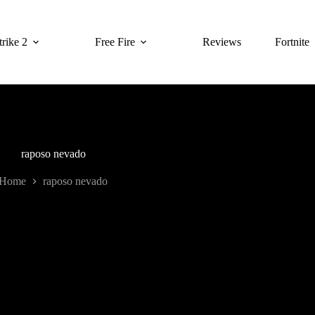
rike 2
Free Fire
Reviews
Fortnite
raposo nevado
Home
raposo nevado