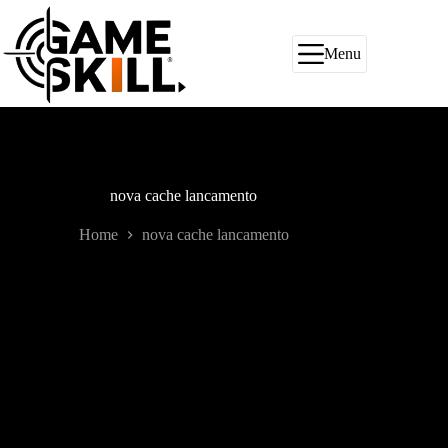
Pular
para
o
Menu
conteúdo
nova cache lancamento
Home
nova cache lancamento