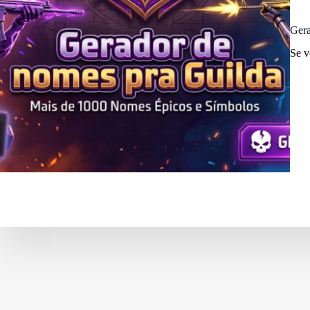
Gera
Se v