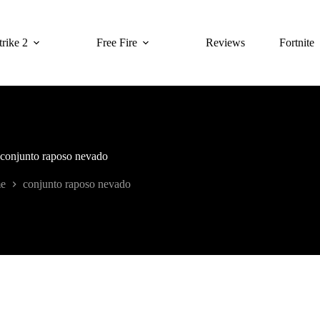
rike 2
Free Fire
Reviews
Fortnite
conjunto raposo nevado
e
conjunto raposo nevado