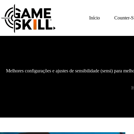
Pular
para
o
Início
Counter-St
conteúdo
Melhores configurações e ajustes de sensibilidade (sensi) para melh