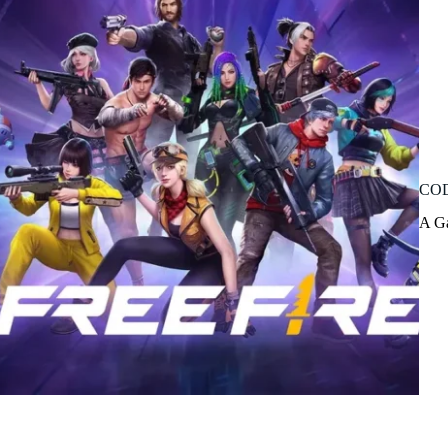
CODI
A Ga