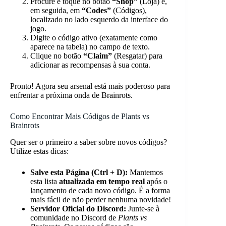
Procure e toque no botão
“Shop”
(Loja) e,
em seguida, em
“Codes”
(Códigos),
localizado no lado esquerdo da interface do
jogo.
Digite o código ativo (exatamente como
aparece na tabela) no campo de texto.
Clique no botão
“Claim”
(Resgatar) para
adicionar as recompensas à sua conta.
Pronto! Agora seu arsenal está mais poderoso para
enfrentar a próxima onda de Brainrots.
Como Encontrar Mais Códigos de Plants vs
Brainrots
Quer ser o primeiro a saber sobre novos códigos?
Utilize estas dicas:
Salve esta Página (Ctrl + D):
Mantemos
esta lista
atualizada em tempo real
após o
lançamento de cada novo código. É a forma
mais fácil de não perder nenhuma novidade!
Servidor Oficial do Discord:
Junte-se à
comunidade no Discord de
Plants vs